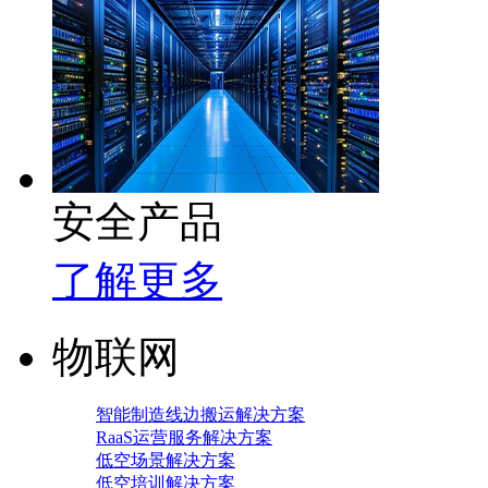
安全产品
了解更多
物联网
智能制造线边搬运解决方案
RaaS运营服务解决方案
低空场景解决方案
低空培训解决方案