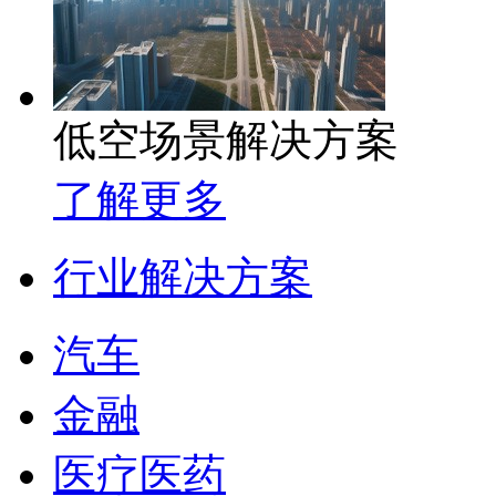
低空场景解决方案
了解更多
行业解决方案
汽车
金融
医疗医药