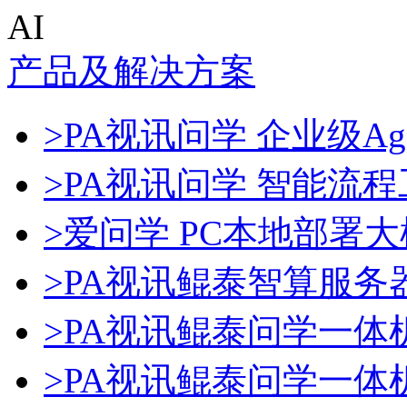
AI
产品及解决方案
>PA视讯问学 企业级Ag
>PA视讯问学 智能流
>爱问学 PC本地部署
>PA视讯鲲泰智算服务
>PA视讯鲲泰问学一体
>PA视讯鲲泰问学一体机D