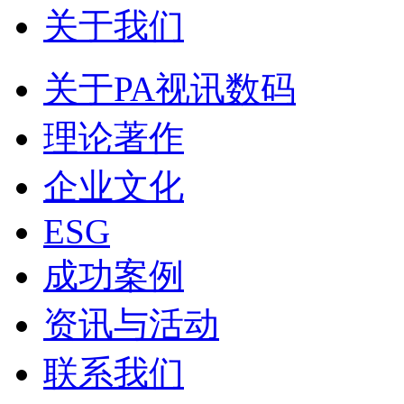
关于我们
关于PA视讯数码
理论著作
企业文化
ESG
成功案例
资讯与活动
联系我们