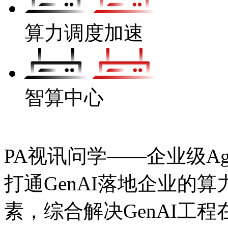
算力调度加速
智算中心
PA视讯问学——企业级Ag
打通GenAI落地企业的算力
素，综合解决GenAI工程在