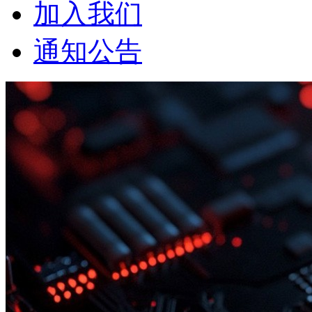
加入我们
通知公告