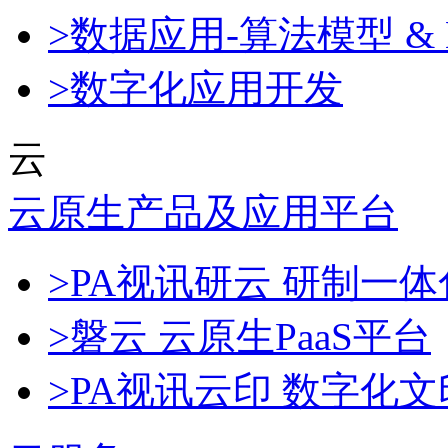
>数据应用-算法模型 & 
>数字化应用开发
云
云原生产品及应用平台
>PA视讯研云 研制一
>磐云 云原生PaaS平台
>PA视讯云印 数字化