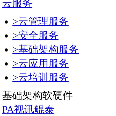
云服务
>云管理服务
>安全服务
>基础架构服务
>云应用服务
>云培训服务
基础架构软硬件
PA视讯鲲泰