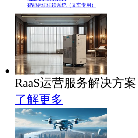
智能标识识读系统（叉车专用）
RaaS运营服务解决方案
了解更多